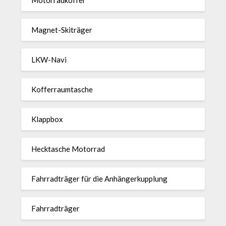
Magnet-Ski­träger
LKW-Navi
Kof­fer­raum­ta­sche
Klappbox
Heck­ta­sche Motorrad
Fahr­rad­träger für die Anhän­ger­kup­p­lung
Fahr­rad­träger