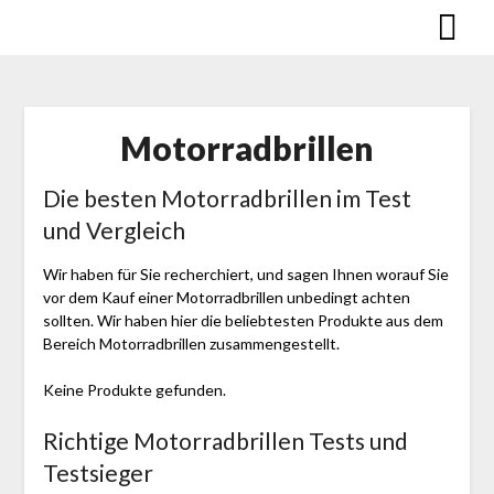
Skip
to
content
Motor­rad­brillen
Die besten Motor­rad­brillen im Test
und Vergleich
Wir haben für Sie recherchiert, und sagen Ihnen worauf Sie
vor dem Kauf einer Motor­rad­brillen unbedingt achten
sollten. Wir haben hier die beliebtesten Produkte aus dem
Bereich Motor­rad­brillen zusammengestellt.
Keine Produkte gefunden.
Richtige Motor­rad­brillen Tests und
Testsieger