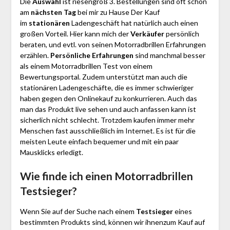
Die
Auswahl
ist riesengroß 3. Bestellungen sind oft schon
am
nächsten Tag
bei mir zu Hause Der Kauf
im
stationären
Ladengeschäft hat natürlich auch einen
großen Vorteil. Hier kann mich der
Verkäufer
persönlich
beraten, und evtl. von seinen Motor­rad­brillen Erfahrungen
erzählen.
Persönliche Erfahrungen
sind manchmal besser
als einem Motor­rad­brillen Test von einem
Bewertungsportal. Zudem unterstützt man auch die
stationären Ladengeschäfte, die es immer schwieriger
haben gegen den Onlinekauf zu konkurrieren. Auch das
man das Produkt live sehen und auch anfassen kann ist
sicherlich nicht schlecht. Trotzdem kaufen immer mehr
Menschen fast ausschließlich im Internet. Es ist für die
meisten Leute einfach bequemer und mit ein paar
Mausklicks erledigt.
Wie finde ich einen Motor­rad­brillen
Testsieger?
Wenn Sie auf der Suche nach einem
Testsieger
eines
bestimmten Produkts sind, können wir ihnenzum Kauf auf