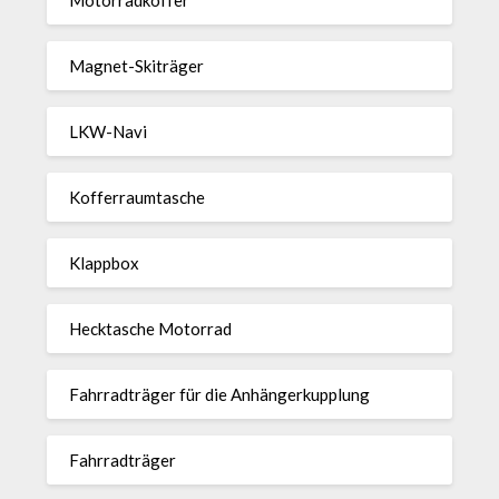
Magnet-Ski­träger
LKW-Navi
Kof­fer­raum­ta­sche
Klappbox
Heck­ta­sche Motorrad
Fahr­rad­träger für die Anhän­ger­kup­p­lung
Fahr­rad­träger