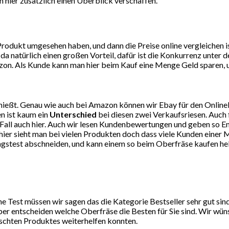
 hier zusätzlich einen Überblick verschaffen.
dukt umgesehen haben, und dann die Preise online vergleichen ist
da natürlich einen großen Vorteil, dafür ist die Konkurrenz unte
on. Als Kunde kann man hier beim Kauf eine Menge Geld sparen, un
ießt. Genau wie auch bei Amazon können wir Ebay für den Online
n ist kaum ein
Unterschied
bei diesen zwei Verkaufsriesen. Auch 
eden Fall auch hier. Auch wir lesen Kundenbewertungen und geben 
er sieht man bei vielen Produkten doch dass viele Kunden einer M
tagstest abschneiden, und kann einem so beim Oberfräse kaufen hel
 Test müssen wir sagen das die Kategorie Bestseller sehr gut si
ber entscheiden welche Oberfräse die Besten für Sie sind. Wir wüns
schten Produktes weiterhelfen konnten.