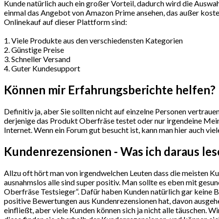
Kunde natürlich auch ein großer Vorteil, dadurch wird die Auswah
einmal das Angebot von Amazon Prime ansehen, das außer kostenl
Onlinekauf auf dieser Plattform sind:
1. Viele Produkte aus den verschiedensten Kategorien
2. Günstige Preise
3. Schneller Versand
4. Guter Kundesupport
Können mir Erfahrungsberichte helfen?
Definitiv ja, aber Sie sollten nicht auf einzelne Personen vertra
derjenige das Produkt Oberfräse testet oder nur irgendeine Meinu
Internet. Wenn ein Forum gut besucht ist, kann man hier auch vie
Kundenrezensionen - Was ich daraus le
Allzu oft hört man von irgendwelchen Leuten dass die meisten K
ausnahmslos alle sind super positiv. Man sollte es eben mit ge
Oberfräse Testsieger“. Dafür haben Kunden natürlich gar keine Be
positive Bewertungen aus Kundenrezensionen hat, davon ausgehen
einfließt, aber viele Kunden können sich ja nicht alle täuschen.