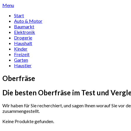
Skip
Menu
to
Start
content
Auto & Motor
Baumarkt
Elektronik
Drogerie
Haushalt
Kinder
Freizeit
Garten
Haustier
Oberfräse
Die besten Oberfräse im Test und Vergl
Wir haben für Sie recherchiert, und sagen Ihnen worauf Sie vor 
zusammengestellt.
Keine Produkte gefunden.