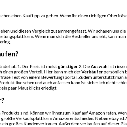
chen einen Kauftipp zu geben. Wenn ihr einen richtigen Oberfräse T
ehen und diesen Vergleich zusammengefasst. Wir schauen uns die 
rtungsplattform. Wenn man sich die Bestseller ansieht, kann man
ering.
aufen?
nde hat. 1. Der Preis ist meist
günstiger
2. Die
Auswahl
ist riese
h einen großen Vorteil. Hier kann mich der
Verkäufer
persönlich b
räse Test von einem Bewertungsportal. Zudem unterstützt man au
rodukt live sehen und auch anfassen kann ist sicherlich nicht sch
t ein paar Mausklicks erledigt.
r?
Produkts sind, können wir ihnenzum Kauf auf Amazon raten. Wenn S
ie größte Verkaufsplattform Amazon entschieden. Neben ebay ist A
 ein großes Kundenvertrauen. Außerdem verkaufen auf dieser Plattf