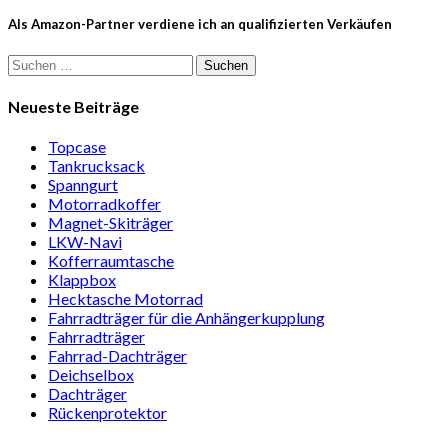
Als Amazon-Partner verdiene ich an qualifizierten Verkäufen
Suchen
nach:
Neueste Beiträge
Topcase
Tan­kruck­sack
Spann­gurt
Motor­rad­koffer
Magnet-Ski­träger
LKW-Navi
Kof­fer­raum­ta­sche
Klappbox
Heck­ta­sche Motorrad
Fahr­rad­träger für die Anhän­ger­kup­p­lung
Fahr­rad­träger
Fahrrad-Dach­träger
Deich­selbox
Dach­träger
Rücken­pro­tektor