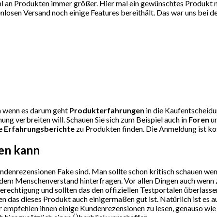
l an Produkten immer größer. Hier mal ein gewünschtes Produkt nic
osen Versand noch einige Features bereithält. Das war uns bei de
uen wenn es darum geht
Produkterfahrungen
in die Kaufentscheidun
ng verbreiten will. Schauen Sie sich zum Beispiel auch in
Foren
um
le
Erfahrungsberichte
zu Produkten finden. Die Anmeldung ist kos
sen kann
undenrezensionen Fake sind. Man sollte schon kritisch schauen we
sundem Menschenverstand hinterfragen. Vor allen Dingen auch wenn
rechtigung und sollten das den offiziellen Testportalen überlasse
 das dieses Produkt auch einigermaßen gut ist. Natürlich ist es 
 Wir empfehlen ihnen einige Kundenrezensionen zu lesen, genauso wi