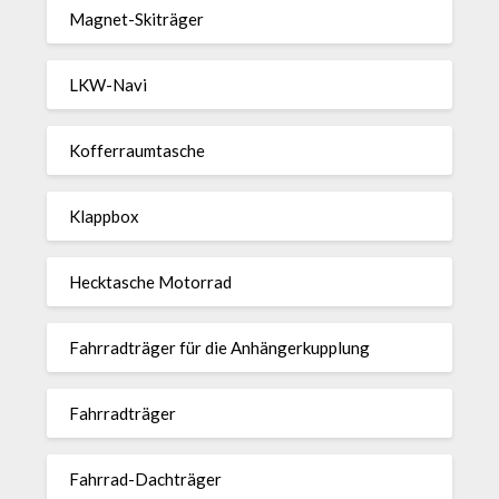
Magnet-Ski­träger
LKW-Navi
Kof­fer­raum­ta­sche
Klappbox
Heck­ta­sche Motorrad
Fahr­rad­träger für die Anhän­ger­kup­p­lung
Fahr­rad­träger
Fahrrad-Dach­träger