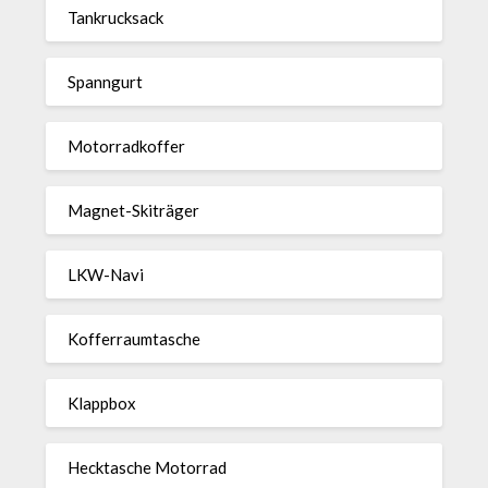
Tan­kruck­sack
Spann­gurt
Motor­rad­koffer
Magnet-Ski­träger
LKW-Navi
Kof­fer­raum­ta­sche
Klappbox
Heck­ta­sche Motorrad