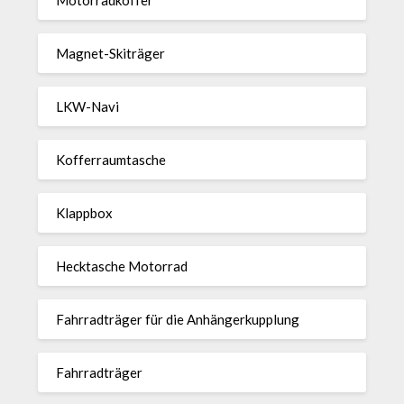
Magnet-Ski­träger
LKW-Navi
Kof­fer­raum­ta­sche
Klappbox
Heck­ta­sche Motorrad
Fahr­rad­träger für die Anhän­ger­kup­p­lung
Fahr­rad­träger