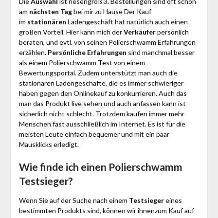
Die
Auswahl
ist riesengroß 3. Bestellungen sind oft schon
am
nächsten Tag
bei mir zu Hause Der Kauf
im
stationären
Ladengeschäft hat natürlich auch einen
großen Vorteil. Hier kann mich der
Verkäufer
persönlich
beraten, und evtl. von seinen Polier­schwamm Erfahrungen
erzählen.
Persönliche Erfahrungen
sind manchmal besser
als einem Polier­schwamm Test von einem
Bewertungsportal. Zudem unterstützt man auch die
stationären Ladengeschäfte, die es immer schwieriger
haben gegen den Onlinekauf zu konkurrieren. Auch das
man das Produkt live sehen und auch anfassen kann ist
sicherlich nicht schlecht. Trotzdem kaufen immer mehr
Menschen fast ausschließlich im Internet. Es ist für die
meisten Leute einfach bequemer und mit ein paar
Mausklicks erledigt.
Wie finde ich einen Polier­schwamm
Testsieger?
Wenn Sie auf der Suche nach einem
Testsieger
eines
bestimmten Produkts sind, können wir ihnenzum Kauf auf