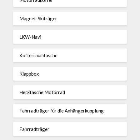
Magnet-Ski­träger
LKW-Navi
Kof­fer­raum­ta­sche
Klappbox
Heck­ta­sche Motorrad
Fahr­rad­träger für die Anhän­ger­kup­p­lung
Fahr­rad­träger