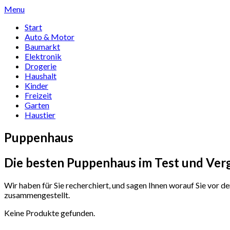
Skip
Menu
to
Start
content
Auto & Motor
Baumarkt
Elektronik
Drogerie
Haushalt
Kinder
Freizeit
Garten
Haustier
Puppenhaus
Die besten Puppenhaus im Test und Ver
Wir haben für Sie recherchiert, und sagen Ihnen worauf Sie vor 
zusammengestellt.
Keine Produkte gefunden.