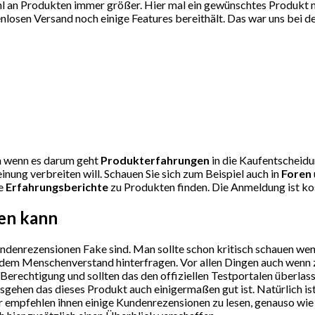
l an Produkten immer größer. Hier mal ein gewünschtes Produkt nic
osen Versand noch einige Features bereithält. Das war uns bei de
uen wenn es darum geht
Produkterfahrungen
in die Kaufentscheidun
nung verbreiten will. Schauen Sie sich zum Beispiel auch in
Foren
le
Erfahrungsberichte
zu Produkten finden. Die Anmeldung ist kos
sen kann
undenrezensionen Fake sind. Man sollte schon kritisch schauen we
sundem Menschenverstand hinterfragen. Vor allen Dingen auch wenn
Berechtigung und sollten das den offiziellen Testportalen überlas
gehen das dieses Produkt auch einigermaßen gut ist. Natürlich is
 Wir empfehlen ihnen einige Kundenrezensionen zu lesen, genauso wi