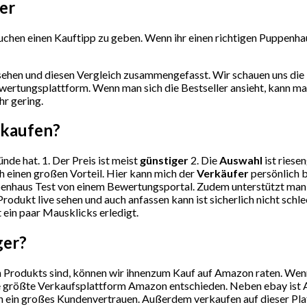
er
chen einen Kauftipp zu geben. Wenn ihr einen richtigen Puppenhaus
ehen und diesen Vergleich zusammengefasst. Wir schauen uns die 
wertungsplattform. Wenn man sich die Bestseller ansieht, kann m
hr gering.
 kaufen?
nde hat. 1. Der Preis ist meist
günstiger
2. Die
Auswahl
ist riese
h einen großen Vorteil. Hier kann mich der
Verkäufer
persönlich b
enhaus Test von einem Bewertungsportal. Zudem unterstützt man a
rodukt live sehen und auch anfassen kann ist sicherlich nicht sch
t ein paar Mausklicks erledigt.
ger?
Produkts sind, können wir ihnenzum Kauf auf Amazon raten. Wenn S
ie größte Verkaufsplattform Amazon entschieden. Neben ebay ist A
 ein großes Kundenvertrauen. Außerdem verkaufen auf dieser Plattf