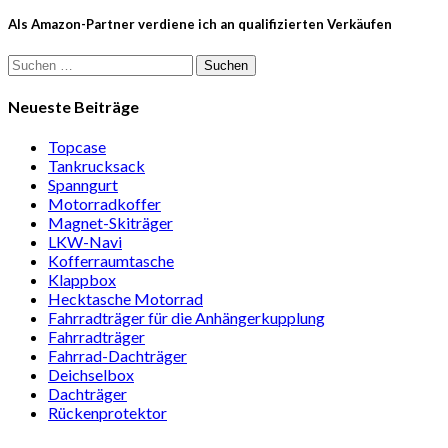
Als Amazon-Partner verdiene ich an qualifizierten Verkäufen
Suchen
nach:
Neueste Beiträge
Topcase
Tan­kruck­sack
Spann­gurt
Motor­rad­koffer
Magnet-Ski­träger
LKW-Navi
Kof­fer­raum­ta­sche
Klappbox
Heck­ta­sche Motorrad
Fahr­rad­träger für die Anhän­ger­kup­p­lung
Fahr­rad­träger
Fahrrad-Dach­träger
Deich­selbox
Dach­träger
Rücken­pro­tektor