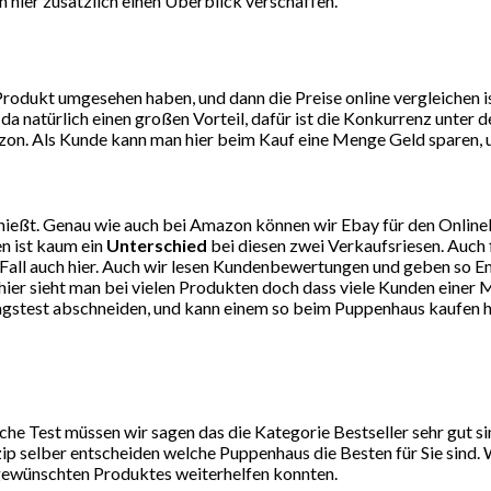
 hier zusätzlich einen Überblick verschaffen.
dukt umgesehen haben, und dann die Preise online vergleichen ist
da natürlich einen großen Vorteil, dafür ist die Konkurrenz unte
on. Als Kunde kann man hier beim Kauf eine Menge Geld sparen, un
ießt. Genau wie auch bei Amazon können wir Ebay für den Online
n ist kaum ein
Unterschied
bei diesen zwei Verkaufsriesen. Auch 
eden Fall auch hier. Auch wir lesen Kundenbewertungen und geben 
er sieht man bei vielen Produkten doch dass viele Kunden einer M
tagstest abschneiden, und kann einem so beim Puppenhaus kaufen h
e Test müssen wir sagen das die Kategorie Bestseller sehr gut s
ip selber entscheiden welche Puppenhaus die Besten für Sie sind. 
 gewünschten Produktes weiterhelfen konnten.