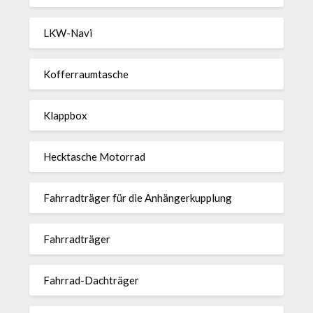
LKW-Navi
Kof­fer­raum­ta­sche
Klappbox
Heck­ta­sche Motorrad
Fahr­rad­träger für die Anhän­ger­kup­p­lung
Fahr­rad­träger
Fahrrad-Dach­träger