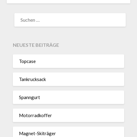
SUCHEN
NACH:
NEUESTE BEITRÄGE
Topcase
Tan­kruck­sack
Spann­gurt
Motor­rad­koffer
Magnet-Ski­träger