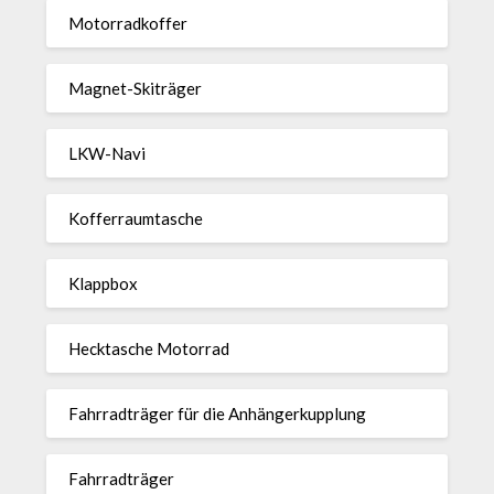
Motor­rad­koffer
Magnet-Ski­träger
LKW-Navi
Kof­fer­raum­ta­sche
Klappbox
Heck­ta­sche Motorrad
Fahr­rad­träger für die Anhän­ger­kup­p­lung
Fahr­rad­träger