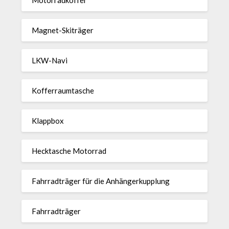
Magnet-Ski­träger
LKW-Navi
Kof­fer­raum­ta­sche
Klappbox
Heck­ta­sche Motorrad
Fahr­rad­träger für die Anhän­ger­kup­p­lung
Fahr­rad­träger