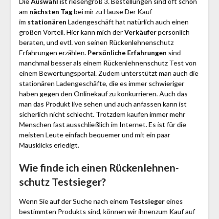
Die
Auswahl
ist riesengroß 3. Bestellungen sind oft schon
am
nächsten Tag
bei mir zu Hause Der Kauf
im
stationären
Ladengeschäft hat natürlich auch einen
großen Vorteil. Hier kann mich der
Verkäufer
persönlich
beraten, und evtl. von seinen Rücken­leh­nen­schutz
Erfahrungen erzählen.
Persönliche Erfahrungen
sind
manchmal besser als einem Rücken­leh­nen­schutz Test von
einem Bewertungsportal. Zudem unterstützt man auch die
stationären Ladengeschäfte, die es immer schwieriger
haben gegen den Onlinekauf zu konkurrieren. Auch das
man das Produkt live sehen und auch anfassen kann ist
sicherlich nicht schlecht. Trotzdem kaufen immer mehr
Menschen fast ausschließlich im Internet. Es ist für die
meisten Leute einfach bequemer und mit ein paar
Mausklicks erledigt.
Wie finde ich einen Rücken­leh­nen­
schutz
Testsieger?
Wenn Sie auf der Suche nach einem
Testsieger
eines
bestimmten Produkts sind, können wir ihnenzum Kauf auf