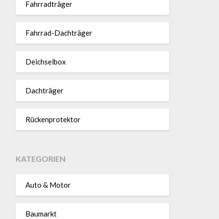
Fahr­rad­träger
Fahrrad-Dach­träger
Deich­selbox
Dach­träger
Rücken­pro­tektor
KATEGORIEN
Auto & Motor
Baumarkt