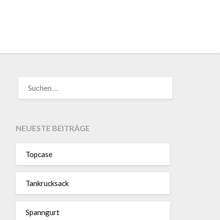
SUCHEN
NACH:
NEUESTE BEITRÄGE
Topcase
Tan­kruck­sack
Spann­gurt