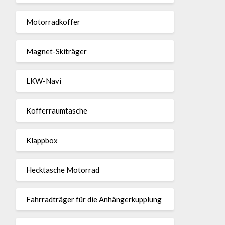
Motor­rad­koffer
Magnet-Ski­träger
LKW-Navi
Kof­fer­raum­ta­sche
Klappbox
Heck­ta­sche Motorrad
Fahr­rad­träger für die Anhän­ger­kup­p­lung