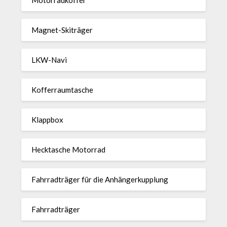
Magnet-Ski­träger
LKW-Navi
Kof­fer­raum­ta­sche
Klappbox
Heck­ta­sche Motorrad
Fahr­rad­träger für die Anhän­ger­kup­p­lung
Fahr­rad­träger