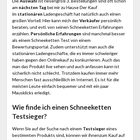
Die
Auswahl
ist riesengroß 3. Bestellungen sind oft schon
am
nächsten Tag
bei mir zu Hause Der Kauf
im
stationären
Ladengeschäft hat natürlich auch einen
großen Vorteil. Hier kann mich der
Verkäufer
persönlich
beraten, und evtl. von seinen Schnee­ketten Erfahrungen
erzählen.
Persönliche Erfahrungen
sind manchmal besser
als einem Schnee­ketten Test von einem
Bewertungsportal. Zudem unterstützt man auch die
stationären Ladengeschäfte, die es immer schwieriger
haben gegen den Onlinekauf zu konkurrieren. Auch das
man das Produkt live sehen und auch anfassen kann ist
sicherlich nicht schlecht. Trotzdem kaufen immer mehr
Menschen fast ausschließlich im Internet. Es ist für die
meisten Leute einfach bequemer und mit ein paar
Mausklicks erledigt.
Wie finde ich einen Schnee­ketten
Testsieger?
Wenn Sie auf der Suche nach einem
Testsieger
eines
bestimmten Produkts sind, können wir ihnenzum Kauf auf