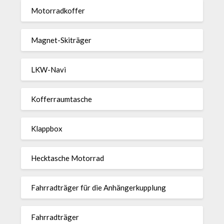
Motor­rad­koffer
Magnet-Ski­träger
LKW-Navi
Kof­fer­raum­ta­sche
Klappbox
Heck­ta­sche Motorrad
Fahr­rad­träger für die Anhän­ger­kup­p­lung
Fahr­rad­träger