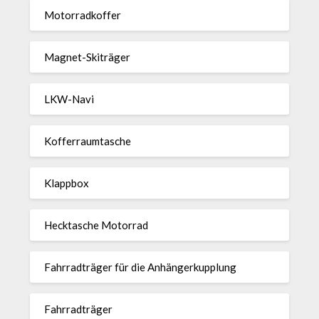
Motor­rad­koffer
Magnet-Ski­träger
LKW-Navi
Kof­fer­raum­ta­sche
Klappbox
Heck­ta­sche Motorrad
Fahr­rad­träger für die Anhän­ger­kup­p­lung
Fahr­rad­träger