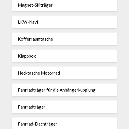
Magnet-Ski­träger
LKW-Navi
Kof­fer­raum­ta­sche
Klappbox
Heck­ta­sche Motorrad
Fahr­rad­träger für die Anhän­ger­kup­p­lung
Fahr­rad­träger
Fahrrad-Dach­träger