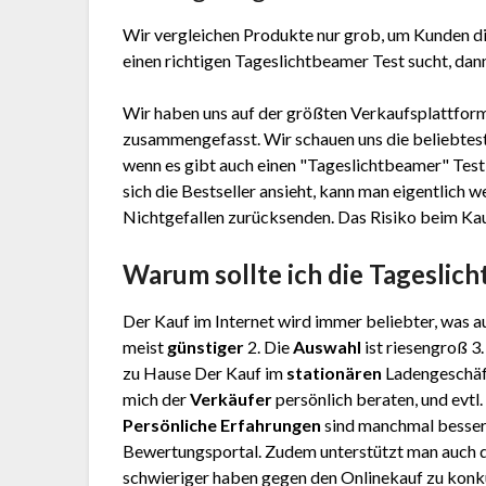
Wir vergleichen Produkte nur grob, um Kunden di
einen richtigen Tageslichtbeamer Test sucht, dann
Wir haben uns auf der größten Verkaufsplattform
zusammengefasst. Wir schauen uns die beliebtest
wenn es gibt auch einen "Tageslichtbeamer"
Test
sich die Bestseller ansieht, kann man eigentlich
Nichtgefallen zurücksenden. Das Risiko beim Kauf 
Warum sollte ich die Tageslic
Der Kauf im Internet wird immer beliebter, was au
meist
günstiger
2. Die
Auswahl
ist riesengroß 3
zu Hause Der Kauf im
stationären
Ladengeschäft
mich der
Verkäufer
persönlich beraten, und evtl
Persönliche Erfahrungen
sind manchmal besser
Bewertungsportal. Zudem unterstützt man auch d
schwieriger haben gegen den Onlinekauf zu konku