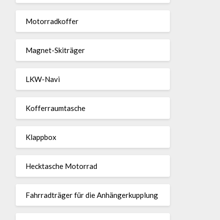
Motor­rad­koffer
Magnet-Ski­träger
LKW-Navi
Kof­fer­raum­ta­sche
Klappbox
Heck­ta­sche Motorrad
Fahr­rad­träger für die Anhän­ger­kup­p­lung