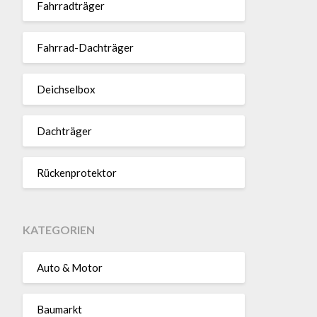
Fahr­rad­träger
Fahrrad-Dach­träger
Deich­selbox
Dach­träger
Rücken­pro­tektor
KATEGORIEN
Auto & Motor
Baumarkt