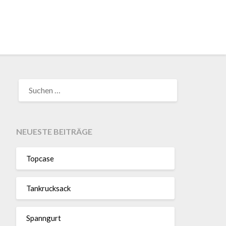
SUCHEN
NACH:
NEUESTE BEITRÄGE
Topcase
Tan­kruck­sack
Spann­gurt