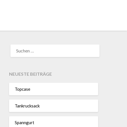
SUCHEN
NACH:
NEUESTE BEITRÄGE
Topcase
Tan­kruck­sack
Spann­gurt