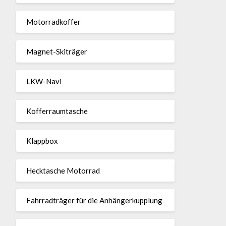
Motor­rad­koffer
Magnet-Ski­träger
LKW-Navi
Kof­fer­raum­ta­sche
Klappbox
Heck­ta­sche Motorrad
Fahr­rad­träger für die Anhän­ger­kup­p­lung