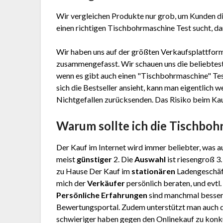
Wir vergleichen Produkte nur grob, um Kunden di
einen richtigen Tischbohrmaschine Test sucht, dan
Wir haben uns auf der größten Verkaufsplattform
zusammengefasst. Wir schauen uns die beliebtest
wenn es gibt auch einen "Tischbohrmaschine"
Te
sich die Bestseller ansieht, kann man eigentlich
Nichtgefallen zurücksenden. Das Risiko beim Kauf 
Warum sollte ich die Tischbo
Der Kauf im Internet wird immer beliebter, was au
meist
günstiger
2. Die
Auswahl
ist riesengroß 3
zu Hause Der Kauf im
stationären
Ladengeschäft
mich der
Verkäufer
persönlich beraten, und evtl
Persönliche Erfahrungen
sind manchmal besser
Bewertungsportal. Zudem unterstützt man auch d
schwieriger haben gegen den Onlinekauf zu konku