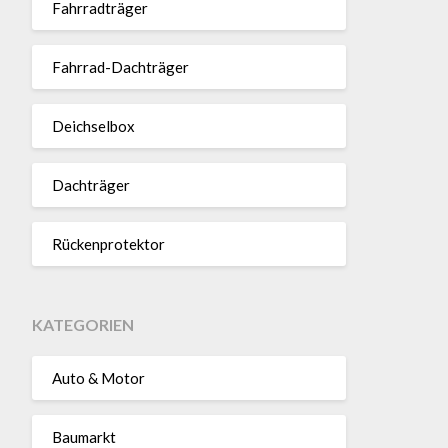
Fahr­rad­träger
Fahrrad-Dach­träger
Deich­selbox
Dach­träger
Rücken­pro­tektor
KATEGORIEN
Auto & Motor
Baumarkt