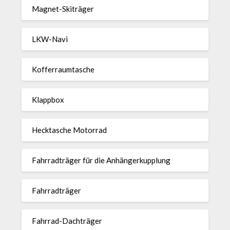
Magnet-Ski­träger
LKW-Navi
Kof­fer­raum­ta­sche
Klappbox
Heck­ta­sche Motorrad
Fahr­rad­träger für die Anhän­ger­kup­p­lung
Fahr­rad­träger
Fahrrad-Dach­träger