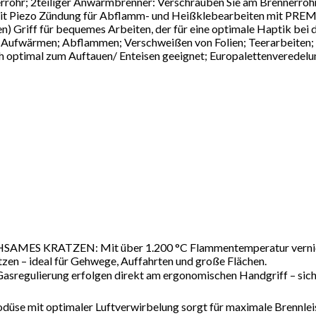
errohr; 2teiliger Anwärmbrenner: Verschrauben Sie am Brennerroh
zo Zündung für Abflamm- und Heißklebearbeiten mit PREMIUM B
 Griff für bequemes Arbeiten, der für eine optimale Haptik bei
rmen; Abflammen; Verschweißen von Folien; Teerarbeiten; D
h optimal zum Auftauen/ Enteisen geeignet; Europalettenverede
ATZEN: Mit über 1.200 °C Flammentemperatur vernichtet 
en – ideal für Gehwege, Auffahrten und große Flächen.
ulierung erfolgen direkt am ergonomischen Handgriff – siche
 mit optimaler Luftverwirbelung sorgt für maximale Brennleist