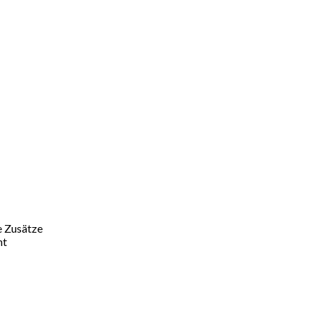
e Zusätze
ht