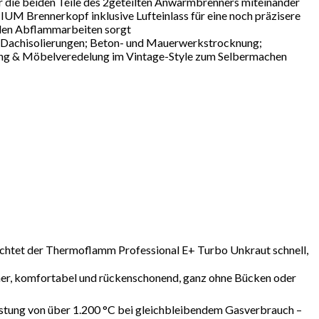
r die beiden Teile des 2geteilten Anwärmbrenners miteinander
rennerkopf inklusive Lufteinlass für eine noch präzisere
 den Abflammarbeiten sorgt
achisolierungen; Beton- und Mauerwerkstrocknung;
lung & Möbelveredelung im Vintage-Style zum Selbermachen
der Thermoflamm Professional E+ Turbo Unkraut schnell,
r, komfortabel und rückenschonend, ganz ohne Bücken oder
ung von über 1.200 °C bei gleichbleibendem Gasverbrauch –