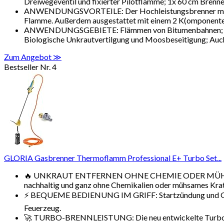
Dreiwegeventil und fixierter Pilotflamme; 1x 60 cm Brenn
ANWENDUNGSVORTEILE: Der Hochleistungsbrenner mit Pie
Flamme. Außerdem ausgestattet mit einem 2 K(omponenten)
ANWENDUNGSGEBIETE: Flämmen von Bitumenbahnen; Aufwä
Biologische Unkrautvertilgung und Moosbeseitigung; Auc
Zum Angebot ≫
Bestseller Nr. 4
GLORIA Gasbrenner Thermoflamm Professional E+ Turbo Set...
🔥 UNKRAUT ENTFERNEN OHNE CHEMIE ODER MÜHSAMES KR
nachhaltig und ganz ohne Chemikalien oder mühsames Kratz
⚡ BEQUEME BEDIENUNG IM GRIFF: Startzündung und Gasreg
Feuerzeug.
🚀 TURBO-BRENNLEISTUNG: Die neu entwickelte Turbodüse