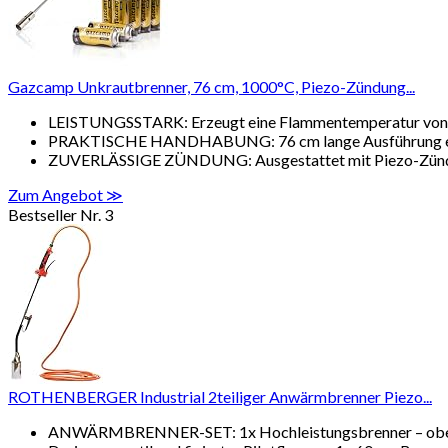
Gazcamp Unkrautbrenner, 76 cm, 1000°C, Piezo-Zündung...
LEISTUNGSSTARK: Erzeugt eine Flammentemperatur von bi
PRAKTISCHE HANDHABUNG: 76 cm lange Ausführung ermö
ZUVERLÄSSIGE ZÜNDUNG: Ausgestattet mit Piezo-Zündung
Zum Angebot ≫
Bestseller Nr. 3
ROTHENBERGER Industrial 2teiliger Anwärmbrenner Piezo...
ANWÄRMBRENNER-SET: 1x Hochleistungsbrenner – oberfläch