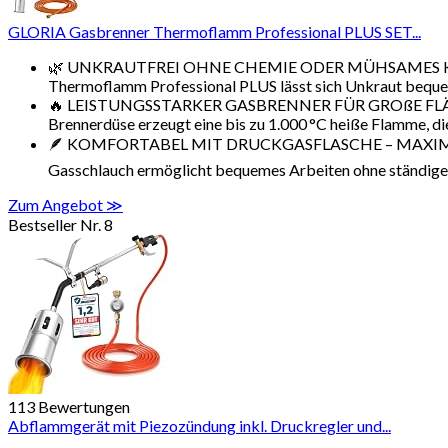
GLORIA Gasbrenner Thermoflamm Professional PLUS SET...
🌿 UNKRAUTFREI OHNE CHEMIE ODER MÜHSAMES KRATZEN:
Thermoflamm Professional PLUS lässt sich Unkraut bequem i
🔥 LEISTUNGSSTARKER GASBRENNER FÜR GROßE FLÄCHEN: O
Brennerdüse erzeugt eine bis zu 1.000 °C heiße Flamme, die
🪶 KOMFORTABEL MIT DRUCKGASFLASCHE – MAXIMALE FLEXIB
Gasschlauch ermöglicht bequemes Arbeiten ohne ständiges
Zum Angebot ≫
Bestseller Nr. 8
113 Bewertungen
Abflammgerät mit Piezozündung inkl. Druckregler und...