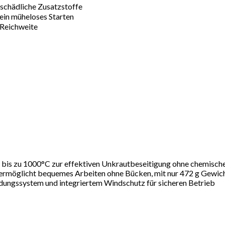
ie oder schädliche Zusatzstoffe
ng für ein müheloses Starten
oße Reichweite
s zu 1000°C zur effektiven Unkrautbeseitigung ohne chemisch
glicht bequemes Arbeiten ohne Bücken, mit nur 472 g Gewic
ssystem und integriertem Windschutz für sicheren Betrieb