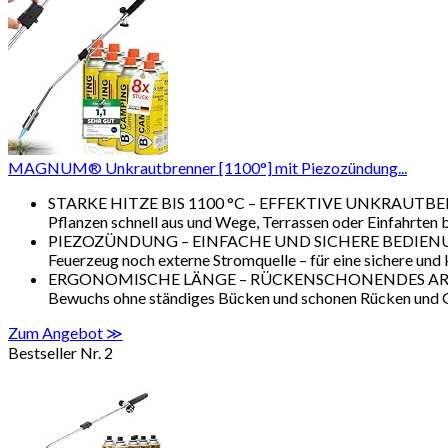
MAGNUM® Unkrautbrenner [1100°] mit Piezozündung...
STARKE HITZE BIS 1100 °C – EFFEKTIVE UNKRAUTBEKÄMPFU
Pflanzen schnell aus und Wege, Terrassen oder Einfahrten b
PIEZOZÜNDUNG – EINFACHE UND SICHERE BEDIENUNG Dank 
Feuerzeug noch externe Stromquelle – für eine sichere un
ERGONOMISCHE LÄNGE – RÜCKENSCHONENDES ARBEITEN Mit
Bewuchs ohne ständiges Bücken und schonen Rücken und 
Zum Angebot ≫
Bestseller Nr. 2