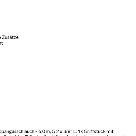
e Zusätze
ht
gasschlauch – 5,0 m, G 2 x 3/8“ L; 1x Griffstück mit