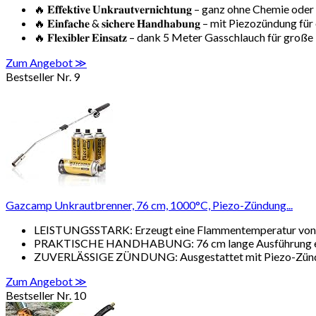
🔥 𝐄𝐟𝐟𝐞𝐤𝐭𝐢𝐯𝐞 𝐔𝐧𝐤𝐫𝐚𝐮𝐭𝐯𝐞𝐫𝐧𝐢𝐜𝐡𝐭𝐮𝐧𝐠 – ganz ohne Chem
🔥 𝐄𝐢𝐧𝐟𝐚𝐜𝐡𝐞 & 𝐬𝐢𝐜𝐡𝐞𝐫𝐞 𝐇𝐚𝐧𝐝𝐡𝐚𝐛𝐮𝐧𝐠 – mit Piezozündu
🔥 𝐅𝐥𝐞𝐱𝐢𝐛𝐥𝐞𝐫 𝐄𝐢𝐧𝐬𝐚𝐭𝐳 – dank 5 Meter Gasschlauch für gr
Zum Angebot ≫
Bestseller Nr. 9
Gazcamp Unkrautbrenner, 76 cm, 1000°C, Piezo-Zündung...
LEISTUNGSSTARK: Erzeugt eine Flammentemperatur von bi
PRAKTISCHE HANDHABUNG: 76 cm lange Ausführung ermö
ZUVERLÄSSIGE ZÜNDUNG: Ausgestattet mit Piezo-Zündung
Zum Angebot ≫
Bestseller Nr. 10