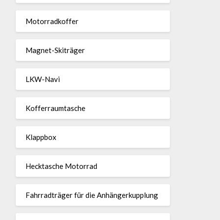
Motor­rad­koffer
Magnet-Ski­träger
LKW-Navi
Kof­fer­raum­ta­sche
Klappbox
Heck­ta­sche Motorrad
Fahr­rad­träger für die Anhän­ger­kup­p­lung