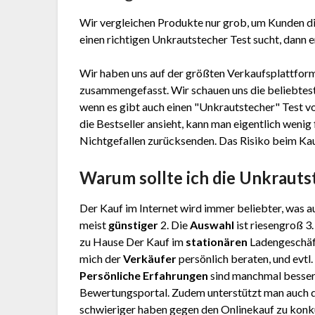
Wir vergleichen Produkte nur grob, um Kunden di
einen richtigen Unkrautstecher Test sucht, dann e
Wir haben uns auf der größten Verkaufsplattform
zusammengefasst. Wir schauen uns die beliebtest
wenn es gibt auch einen "Unkrautstecher"
Test
vo
die Bestseller ansieht, kann man eigentlich weni
Nichtgefallen zurücksenden. Das Risiko beim Kauf 
Warum sollte ich die Unkraut
Der Kauf im Internet wird immer beliebter, was au
meist
günstiger
2. Die
Auswahl
ist riesengroß 3
zu Hause Der Kauf im
stationären
Ladengeschäft
mich der
Verkäufer
persönlich beraten, und evtl
Persönliche Erfahrungen
sind manchmal besser
Bewertungsportal. Zudem unterstützt man auch d
schwieriger haben gegen den Onlinekauf zu konku