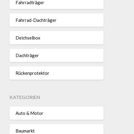
Fahr­rad­träger
Fahrrad-Dach­träger
Deich­selbox
Dach­träger
Rücken­pro­tektor
KATEGORIEN
Auto & Motor
Baumarkt