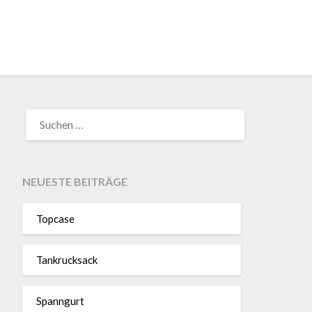
SUCHEN
NACH:
NEUESTE BEITRÄGE
Topcase
Tan­kruck­sack
Spann­gurt