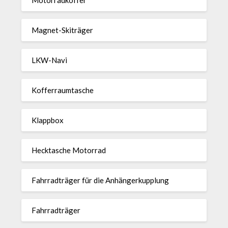
Magnet-Ski­träger
LKW-Navi
Kof­fer­raum­ta­sche
Klappbox
Heck­ta­sche Motorrad
Fahr­rad­träger für die Anhän­ger­kup­p­lung
Fahr­rad­träger