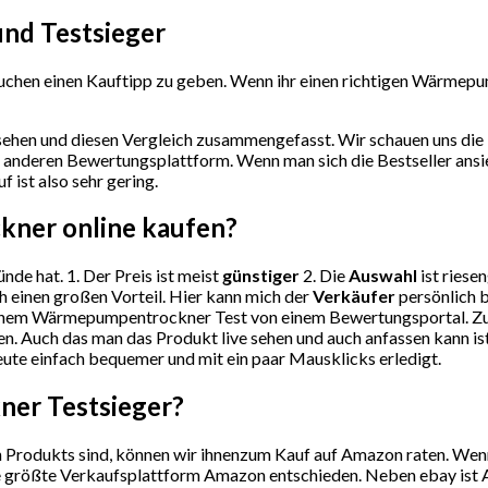
nd Testsieger
uchen einen Kauftipp zu geben. Wenn ihr einen richtigen Wärmepu
ehen und diesen Vergleich zusammengefasst. Wir schauen uns die 
 anderen Bewertungsplattform. Wenn man sich die Bestseller ansi
 ist also sehr gering.
ckner
online kaufen?
nde hat. 1. Der Preis ist meist
günstiger
2. Die
Auswahl
ist riese
h einen großen Vorteil. Hier kann mich der
Verkäufer
persönlich 
inem Wärmepumpentrockner Test von einem Bewertungsportal. Zud
n. Auch das man das Produkt live sehen und auch anfassen kann is
Leute einfach bequemer und mit ein paar Mausklicks erledigt.
kner
Testsieger?
Produkts sind, können wir ihnenzum Kauf auf Amazon raten. Wenn S
ie größte Verkaufsplattform Amazon entschieden. Neben ebay ist A