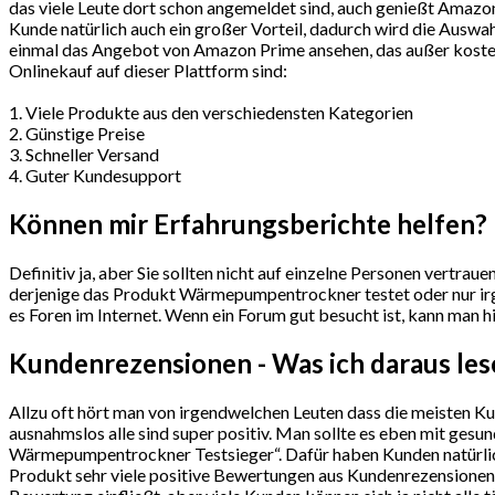
das viele Leute dort schon angemeldet sind, auch genießt Amazon
Kunde natürlich auch ein großer Vorteil, dadurch wird die Auswah
einmal das Angebot von Amazon Prime ansehen, das außer kostenl
Onlinekauf auf dieser Plattform sind:
1. Viele Produkte aus den verschiedensten Kategorien
2. Günstige Preise
3. Schneller Versand
4. Guter Kundesupport
Können mir Erfahrungsberichte helfen?
Definitiv ja, aber Sie sollten nicht auf einzelne Personen vertra
derjenige das Produkt Wärmepumpentrockner testet oder nur irge
es Foren im Internet. Wenn ein Forum gut besucht ist, kann man hi
Kundenrezensionen - Was ich daraus le
Allzu oft hört man von irgendwelchen Leuten dass die meisten K
ausnahmslos alle sind super positiv. Man sollte es eben mit ge
Wärmepumpentrockner Testsieger“. Dafür haben Kunden natürlich 
Produkt sehr viele positive Bewertungen aus Kundenrezensionen h