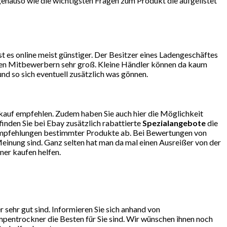
 genauso wie die wichtigsten Fragen zum Produkt die aufgelistet
 es online meist günstiger. Der Besitzer eines Ladengeschäftes
r den Mitbewerbern sehr groß. Kleine Händler können da kaum
d so sich eventuell zusätzlich was gönnen.
kauf empfehlen. Zudem haben Sie auch hier die Möglichkeit
finden Sie bei Ebay zusätzlich rabattierte
Spezialangebote
die
so Empfehlungen bestimmter Produkte ab. Bei Bewertungen von
einung sind. Ganz selten hat man da mal einen Ausreißer von der
er kaufen helfen.
ehr gut sind. Informieren Sie sich anhand von
entrockner die Besten für Sie sind. Wir wünschen ihnen noch