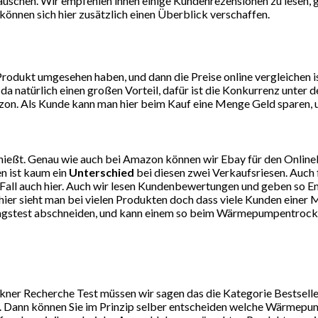
 täuschen. Wir empfehlen ihnen einige Kundenrezensionen zu lesen,
können sich hier zusätzlich einen Überblick verschaffen.
dukt umgesehen haben, und dann die Preise online vergleichen ist
da natürlich einen großen Vorteil, dafür ist die Konkurrenz unte
on. Als Kunde kann man hier beim Kauf eine Menge Geld sparen, un
ießt. Genau wie auch bei Amazon können wir Ebay für den Online
n ist kaum ein
Unterschied
bei diesen zwei Verkaufsriesen. Auch 
eden Fall auch hier. Auch wir lesen Kundenbewertungen und geben 
er sieht man bei vielen Produkten doch dass viele Kunden einer M
ltagstest abschneiden, und kann einem so beim Wärmepumpentrockn
 Recherche Test müssen wir sagen das die Kategorie Bestseller s
Dann können Sie im Prinzip selber entscheiden welche Wärmepump