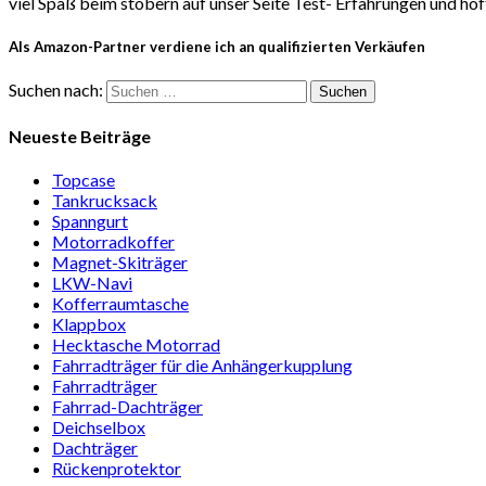
viel Spaß beim stöbern auf unser Seite Test- Erfahrungen und ho
Als Amazon-Partner verdiene ich an qualifizierten Verkäufen
Suchen nach:
Neueste Beiträge
Topcase
Tan­kruck­sack
Spann­gurt
Motor­rad­koffer
Magnet-Ski­träger
LKW-Navi
Kof­fer­raum­ta­sche
Klappbox
Heck­ta­sche Motorrad
Fahr­rad­träger für die Anhän­ger­kup­p­lung
Fahr­rad­träger
Fahrrad-Dach­träger
Deich­selbox
Dach­träger
Rücken­pro­tektor