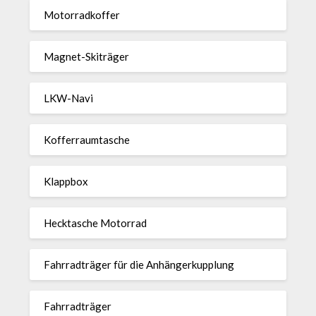
Motor­rad­koffer
Magnet-Ski­träger
LKW-Navi
Kof­fer­raum­ta­sche
Klappbox
Heck­ta­sche Motorrad
Fahr­rad­träger für die Anhän­ger­kup­p­lung
Fahr­rad­träger