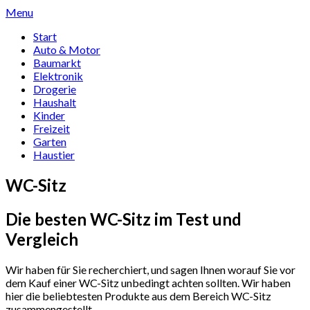
Skip
Menu
to
Start
content
Auto & Motor
Baumarkt
Elektronik
Drogerie
Haushalt
Kinder
Freizeit
Garten
Haustier
WC-Sitz
Die besten WC-Sitz im Test und
Vergleich
Wir haben für Sie recherchiert, und sagen Ihnen worauf Sie vor
dem Kauf einer WC-Sitz unbedingt achten sollten. Wir haben
hier die beliebtesten Produkte aus dem Bereich WC-Sitz
zusammengestellt.