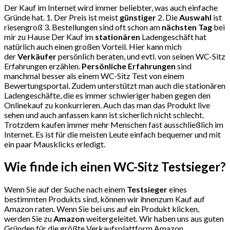
Der Kauf im Internet wird immer beliebter, was auch einfache
Gründe hat. 1. Der Preis ist meist
günstiger
2. Die
Auswahl
ist
riesengroß 3. Bestellungen sind oft schon am
nächsten Tag
bei
mir zu Hause Der Kauf im
stationären
Ladengeschäft hat
natürlich auch einen großen Vorteil. Hier kann mich
der
Verkäufer
persönlich beraten, und evtl. von seinen WC-Sitz
Erfahrungen erzählen.
Persönliche Erfahrungen
sind
manchmal besser als einem WC-Sitz Test von einem
Bewertungsportal. Zudem unterstützt man auch die stationären
Ladengeschäfte, die es immer schwieriger haben gegen den
Onlinekauf zu konkurrieren. Auch das man das Produkt live
sehen und auch anfassen kann ist sicherlich nicht schlecht.
Trotzdem kaufen immer mehr Menschen fast ausschließlich im
Internet. Es ist für die meisten Leute einfach bequemer und mit
ein paar Mausklicks erledigt.
Wie finde ich einen WC-Sitz
Testsieger?
Wenn Sie auf der Suche nach einem
Testsieger
eines
bestimmten Produkts sind, können wir ihnenzum Kauf auf
Amazon raten. Wenn Sie bei uns auf ein Produkt klicken,
werden Sie zu
Amazon
weitergeleitet. Wir haben uns aus guten
Gründen für die größte Verkaufsplattform Amazon