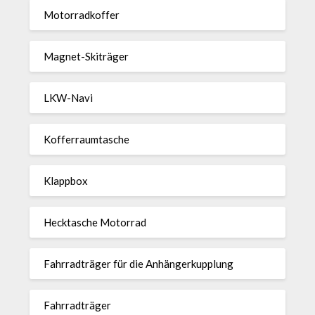
Motor­rad­koffer
Magnet-Ski­träger
LKW-Navi
Kof­fer­raum­ta­sche
Klappbox
Heck­ta­sche Motorrad
Fahr­rad­träger für die Anhän­ger­kup­p­lung
Fahr­rad­träger